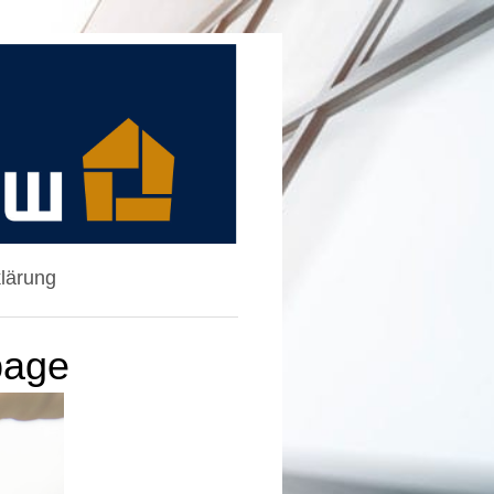
lärung
page